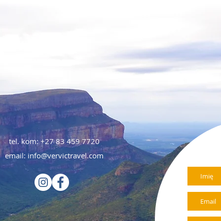
tel. kom: +27 83 459 7720
email:
info@vervictravel.com